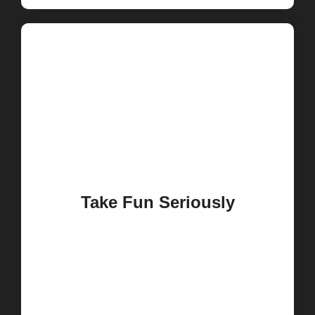
Take Fun Seriously
Dolor sit amet dui consectur usmod
tempord incididunt eluifny pretium
atmys eget nisl dolor.