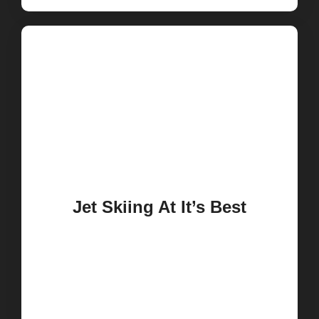
Jet Skiing At It’s Best
Dolor sit amet dui consectur usmod
tempord incididunt eluifny pretium
atmys eget nisl dolor.