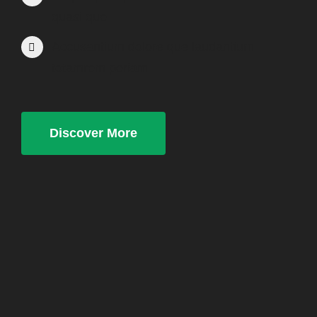
quasi que
Accusantium dolore que laudantium
totamrem periam
Discover More