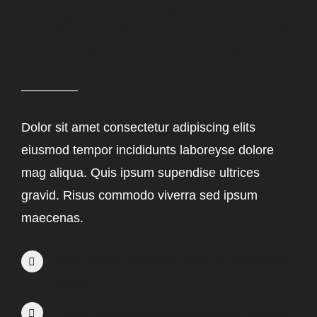
Discover The World
Service
Of Water Sports
Child Safety
Dolor sit amet consectetur adipiscing elits
eiusmod tempor incididunts laboreyse dolore
mag aliqua. Quis ipsum supendise ultrices
gravid. Risus commodo viverra sed ipsum
maecenas.
Unde omnis iste natus error sit voluptatem
dolore
Eaque ipsa quae ab illo inventore veritatis