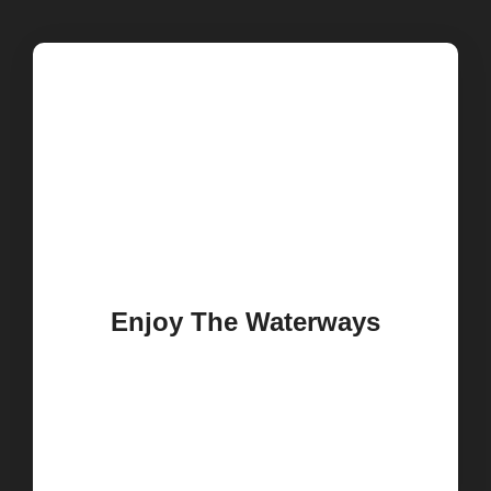
Enjoy The Waterways
Dolor sit amet dui consectur usmod
tempord incididunt eluifny pretium
atmys eget nisl dolor.