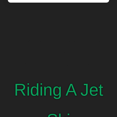
It’s All About Thrill, High
Speeds
And Top Level Risk
Riding A Jet