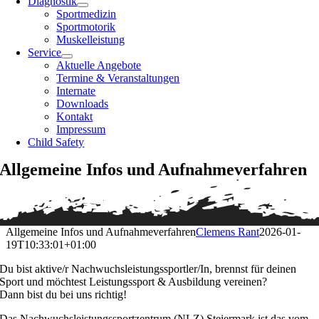
Diagnostik
Sportmedizin
Sportmotorik
Muskelleistung
Service
Aktuelle Angebote
Termine & Veranstaltungen
Internate
Downloads
Kontakt
Impressum
Child Safety
Allgemeine Infos und Aufnahmeverfahren
Allgemeine Infos und Aufnahmeverfahren
Clemens Rant
2026-01-
19T10:33:01+01:00
Du bist aktive/r Nachwuchsleistungssportler/In, brennst für deinen
Sport und möchtest Leistungssport & Ausbildung vereinen?
Dann bist du bei uns richtig!
Das Nachwuchsleistungssportzentrum (NLZ) Steiermark ist das vom