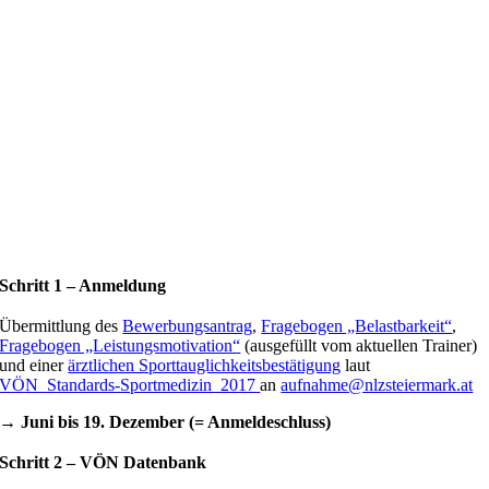
Schritt 1 – Anmeldung
Übermittlung des
Bewerbungsantrag
,
Fragebogen „Belastbarkeit“
,
Fragebogen „Leistungsmotivation“
(ausgefüllt vom aktuellen Trainer)
und einer
ärztlichen Sporttauglichkeitsbestätigung
laut
VÖN_Standards-Sportmedizin_2017
an
aufnahme@nlzsteiermark.at
→ Juni bis 19. Dezember (= Anmeldeschluss)
Schritt 2 – VÖN Datenbank