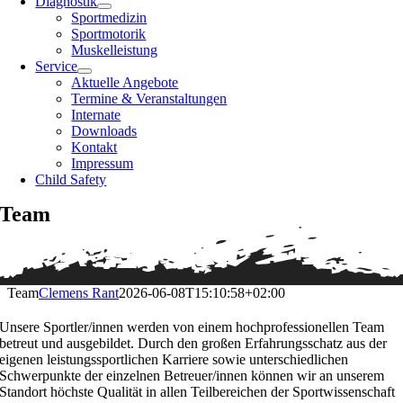
Diagnostik
Sportmedizin
Sportmotorik
Muskelleistung
Service
Aktuelle Angebote
Termine & Veranstaltungen
Internate
Downloads
Kontakt
Impressum
Child Safety
Team
Team
Clemens Rant
2026-06-08T15:10:58+02:00
Unsere Sportler/innen werden von einem hochprofessionellen Team
betreut und ausgebildet. Durch den großen Erfahrungsschatz aus der
eigenen leistungssportlichen Karriere sowie unterschiedlichen
Schwerpunkte der einzelnen Betreuer/innen können wir an unserem
Standort höchste Qualität in allen Teilbereichen der Sportwissenschaft