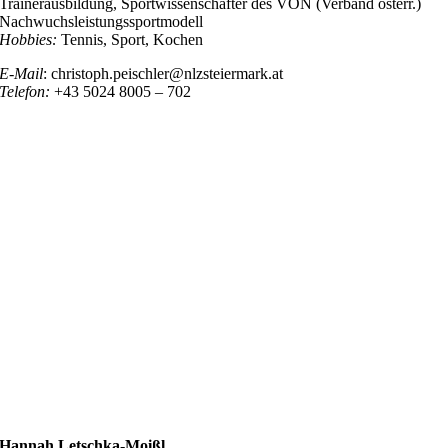
Trainerausbildung, Sportwissenschafter des VÖN (Verband österr.)
Nachwuchsleistungssportmodell
Hobbies:
Tennis, Sport, Kochen
E-Mail
: christoph.peischler@nlzsteiermark.at
Telefon:
+43 5024 8005 – 702
Hannah Letschka-Moißl