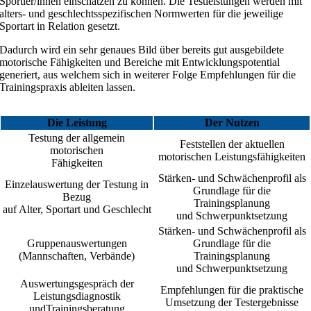
Sportler/innen einschätzen zu können. Die Testleistungen werden mit
alters- und geschlechtsspezifischen Normwerten für die jeweilige
Sportart in Relation gesetzt.
Dadurch wird ein sehr genaues Bild über bereits gut ausgebildete
motorische Fähigkeiten und Bereiche mit Entwicklungspotential
generiert, aus welchem sich in weiterer Folge Empfehlungen für die
Trainingspraxis ableiten lassen.
Die Leistung
Der Nutzen
Testung der allgemein
Feststellen der aktuellen
motorischen
motorischen Leistungsfähigkeiten
Fähigkeiten
Stärken- und Schwächenprofil als
Einzelauswertung der Testung in
Grundlage für die
Bezug
Trainingsplanung
auf Alter, Sportart und Geschlecht
und Schwerpunktsetzung
Stärken- und Schwächenprofil als
Gruppenauswertungen
Grundlage für die
(Mannschaften, Verbände)
Trainingsplanung
und Schwerpunktsetzung
Auswertungsgespräch der
Empfehlungen für die praktische
Leistungsdiagnostik
Umsetzung der Testergebnisse
undTrainingsberatung