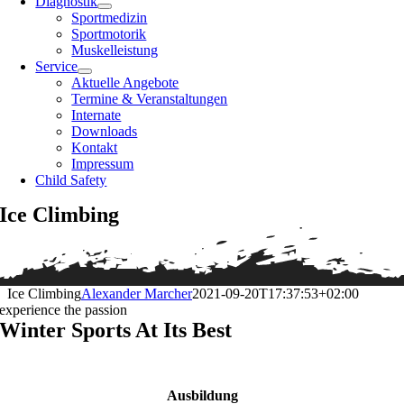
Diagnostik
Sportmedizin
Sportmotorik
Muskelleistung
Service
Aktuelle Angebote
Termine & Veranstaltungen
Internate
Downloads
Kontakt
Impressum
Child Safety
Ice Climbing
Ice Climbing
Alexander Marcher
2021-09-20T17:37:53+02:00
experience the passion
Winter Sports At Its Best
Ausbildung