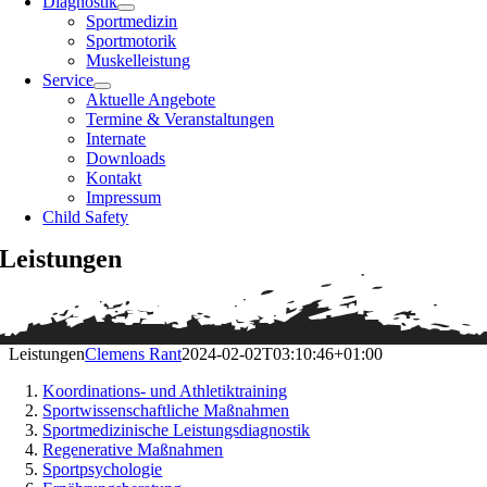
Diagnostik
Sportmedizin
Sportmotorik
Muskelleistung
Service
Aktuelle Angebote
Termine & Veranstaltungen
Internate
Downloads
Kontakt
Impressum
Child Safety
Leistungen
Leistungen
Clemens Rant
2024-02-02T03:10:46+01:00
Koordinations- und Athletiktraining
Sportwissenschaftliche Maßnahmen
Sportmedizinische Leistungsdiagnostik
Regenerative Maßnahmen
Sportpsychologie